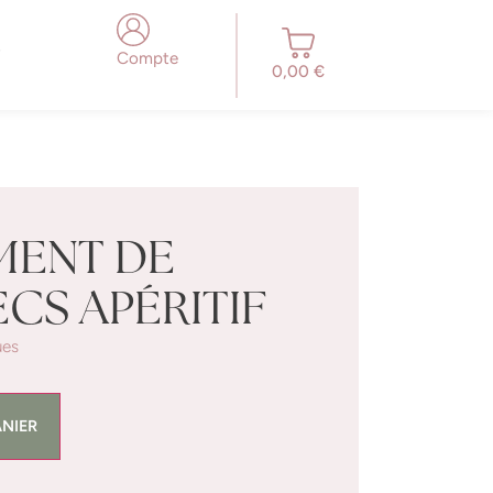
Compte
0,00
€
MENT DE
ECS APÉRITIF
ues
ANIER